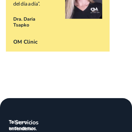
del día a día".
Dra. Daria
Tsapko
OM Clinic
Servicios
Talenom
Te
te
entendemos.
Portfolio