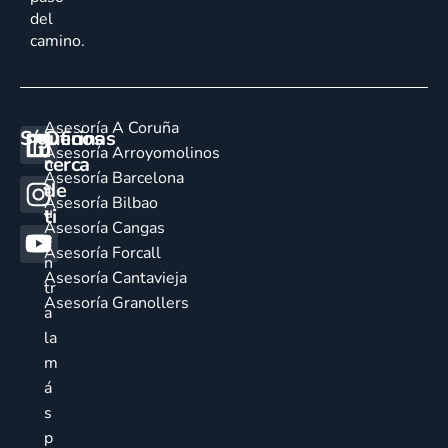
del
camino.
Asesoría A Coruña
Síguenos
Oficinas
E
Asesoría Arroyomolinos
cerca
n
Asesoría Barcelona
de
c
Asesoría Bilbao
u
ti
Asesoría Cangas
e
Asesoría Forcall
n
Asesoría Cantavieja
tr
Asesoría Granollers
a
la
m
á
s
p