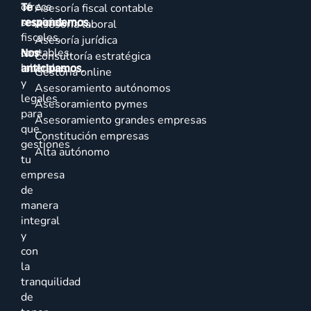
ofrece
Te
Asesoría fiscal contable
servicios
respondemos.
Asesoría laboral
fiscales,
Asesoría jurídica
contables,
Nos
Consultoría estratégica
laborales
anticipamos.
Gestoría online
y
Asesoramiento autónomos
legales
Asesoramiento pymes
para
Asesoramiento grandes empresas
que
Constitución empresas
gestiones
Alta autónomo
tu
empresa
de
manera
integral
y
con
la
tranquilidad
de