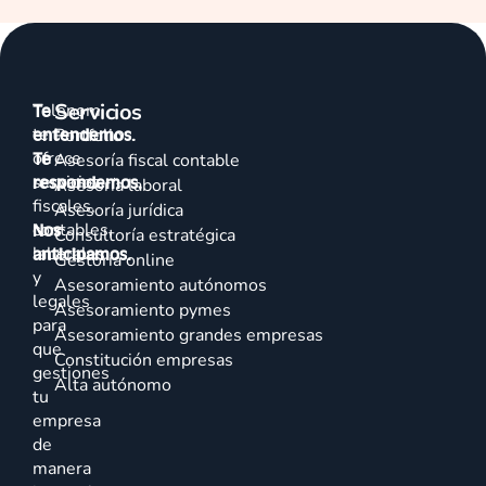
Servicios
Talenom
Te
te
entendemos.
Portfolio
ofrece
Te
Asesoría fiscal contable
servicios
respondemos.
Asesoría laboral
fiscales,
Asesoría jurídica
contables,
Nos
Consultoría estratégica
laborales
anticipamos.
Gestoría online
y
Asesoramiento autónomos
legales
Asesoramiento pymes
para
Asesoramiento grandes empresas
que
Constitución empresas
gestiones
Alta autónomo
tu
empresa
de
manera