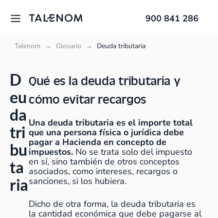
900 841 286
Talenom
→
Glosario
→
Deuda tributaria
D
Qué es la deuda tributaria y
eu
cómo evitar recargos
da
Una deuda tributaria es el importe total
tri
que una persona física o jurídica debe
pagar a Hacienda en concepto de
bu
impuestos.
No se trata solo del impuesto
en sí, sino también de otros conceptos
ta
asociados, como intereses, recargos o
ria
sanciones, si los hubiera.
Dicho de otra forma, la deuda tributaria es
la cantidad económica que debe pagarse al