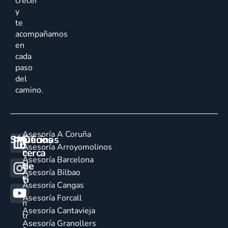
crecer
y
te
acompañamos
en
cada
paso
del
camino.
Asesoría A Coruña
Síguenos
Oficinas
E
Asesoría Arroyomolinos
cerca
n
Asesoría Barcelona
de
c
Asesoría Bilbao
u
ti
Asesoría Cangas
e
Asesoría Forcall
n
Asesoría Cantavieja
tr
Asesoría Granollers