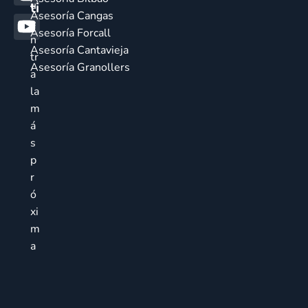
u
ti
Asesoría Cangas
e
Asesoría Forcall
n
Asesoría Cantavieja
tr
Asesoría Granollers
a
la
m
á
s
p
r
ó
xi
m
a