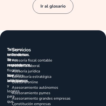
Ir al glosario
Servicios
Talenom
Te
te
entendemos.
Portfolio
ofrece
Te
Asesoría fiscal contable
servicios
respondemos.
Asesoría laboral
fiscales,
Asesoría jurídica
contables,
Nos
Consultoría estratégica
laborales
anticipamos.
Gestoría online
y
Asesoramiento autónomos
legales
Asesoramiento pymes
para
Asesoramiento grandes empresas
que
Constitución empresas