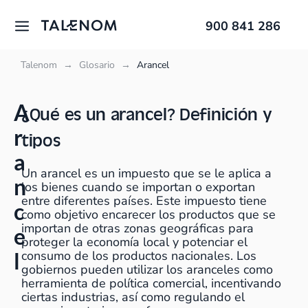
900 841 286
Talenom
→
Glosario
→
Arancel
A
¿Qué es un arancel? Definición y
r
tipos
a
Un arancel es un impuesto que se le aplica a
n
los bienes cuando se importan o exportan
entre diferentes países. Este impuesto tiene
c
como objetivo encarecer los productos que se
importan de otras zonas geográficas para
e
proteger la economía local y potenciar el
l
consumo de los productos nacionales. Los
gobiernos pueden utilizar los aranceles como
herramienta de política comercial, incentivando
ciertas industrias, así como regulando el