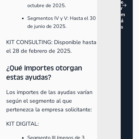
e
octubre de 2025.
r
m
Segmentos IV y V: Hasta el 30
á
de junio de 2025.
s
KIT CONSULTING: Disponible hasta
el 28 de febrero de 2025.
¿Qué importes otorgan
estas ayudas?
Los importes de las ayudas varían
según el segmento al que
pertenezca la empresa solicitante:
KIT DIGITAL:
Segmento III (menos de 3