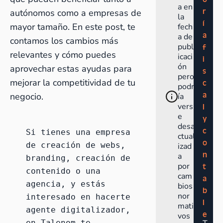
a en
r
autónomos como a empresas de
la
í
mayor tamaño. En este post, te
fech
a
a de
contamos los cambios más
publ
f
relevantes y cómo puedes
icaci
i
ón
aprovechar estas ayudas para
s
pero
mejorar la competitividad de tu
c
podr
a
negocio.
ía
vers
l
e
y
desa
c
Si tienes una empresa 
ctual
o
de creación de webs, 
izad
n
a
branding, creación de 
por
t
contenido o una 
cam
a
agencia, y estás 
bios
b
nor
interesado en hacerte 
l
mati
agente digitalizador, 
e
vos
en Talenom te 