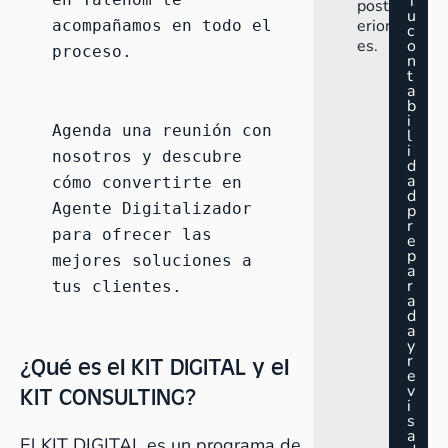
T
post
u
erior
acompañamos en todo el 
c
es.
o
proceso.
n
t
a
b
i
Agenda una reunión
 con 
l
i
nosotros y descubre 
d
a
cómo convertirte en 
d
Agente Digitalizador 
p
r
para ofrecer las 
e
p
mejores soluciones a 
a
r
tus clientes.
a
d
a
y
¿Qué es el KIT DIGITAL y el
r
e
KIT CONSULTING?
v
i
s
a
El KIT DIGITAL es un programa de