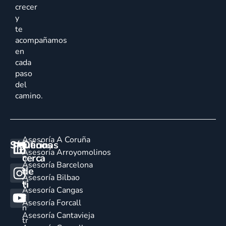
crecer
y
te
acompañamos
en
cada
paso
del
camino.
Asesoría A Coruña
Síguenos
Oficinas
E
Asesoría Arroyomolinos
cerca
n
Asesoría Barcelona
de
c
Asesoría Bilbao
u
ti
Asesoría Cangas
e
Asesoría Forcall
n
Asesoría Cantavieja
tr