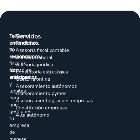
Servicios
Talenom
Te
te
entendemos.
Portfolio
ofrece
Te
Asesoría fiscal contable
servicios
respondemos.
Asesoría laboral
fiscales,
Asesoría jurídica
contables,
Nos
Consultoría estratégica
laborales
anticipamos.
Gestoría online
y
Asesoramiento autónomos
legales
Asesoramiento pymes
para
Asesoramiento grandes empresas
que
Constitución empresas
gestiones
Alta autónomo
tu
empresa
de
manera