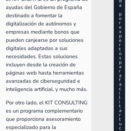
d
a
ayudas del Gobierno de España
p
destinado a fomentar la
o
r
digitalización de autónomos y
e
empresas mediante bonos que
x
p
pueden canjearse por soluciones
e
r
digitales adaptadas a sus
t
o
necesidades. Estas soluciones
s
p
incluyen desde la creación de
a
r
páginas web hasta herramientas
a
f
avanzadas de ciberseguridad e
a
c
inteligencia artificial, y mucho más.
i
l
i
Por otro lado, el KIT CONSULTING
t
es un programa complementario
a
r
que proporciona asesoramiento
t
u
especializado para la
c