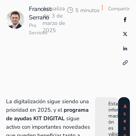
Francesc
Actualiza
Compartir
5 minutos
do: 3 de
Serrano
marzo de
Pro
2025
Services
La digitalización sigue siendo una
Esta
A
prioridad en 2025, y el
programa
infor
s
maci
de ayudas KIT DIGITAL
sigue
e
ón
activo con importantes novedades
es
s
válid
que pueden beneficiar tanto a
o