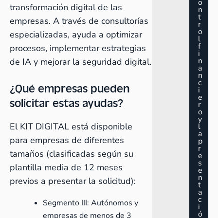
o
transformación digital de las
n
t
empresas. A través de consultorías
r
o
especializadas, ayuda a optimizar
l
f
procesos, implementar estrategias
i
n
de IA y mejorar la seguridad digital.
a
n
c
¿Qué empresas pueden
i
e
solicitar estas ayudas?
r
o
y
El KIT DIGITAL está disponible
l
a
para empresas de diferentes
p
r
tamaños (clasificadas según su
e
s
plantilla media de 12 meses
e
n
previos a presentar la solicitud):
t
a
c
Segmento III: Autónomos y
i
ó
empresas de menos de 3