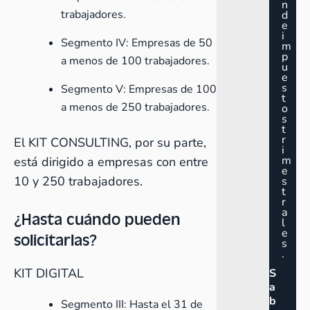
n
trabajadores.
d
e
i
Segmento IV: Empresas de 50
m
p
a menos de 100 trabajadores.
u
e
s
Segmento V: Empresas de 100
t
a menos de 250 trabajadores.
o
s
t
r
El KIT CONSULTING, por su parte,
i
m
está dirigido a empresas con entre
e
10 y 250 trabajadores.
s
t
r
a
¿Hasta cuándo pueden
l
e
solicitarlas?
s
.
KIT DIGITAL
S
a
b
Segmento III: Hasta el 31 de