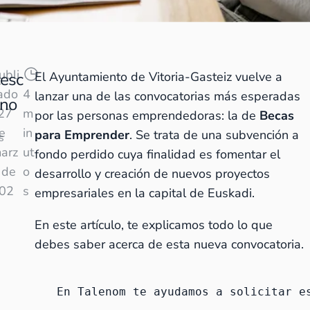
ubli
esc
El Ayuntamiento de Vitoria-Gasteiz vuelve a
ado
4
lanzar una de las convocatorias más esperadas
ano
 27
m
por las personas emprendedoras: la de
Becas
e
in
para Emprender
. Se trata de una subvención a
s
arz
ut
fondo perdido cuya finalidad es fomentar el
 de
o
desarrollo y creación de nuevos proyectos
02
s
empresariales en la capital de Euskadi.
En este artículo, te explicamos todo lo que
debes saber acerca de esta nueva convocatoria.
En Talenom te ayudamos a solicitar e