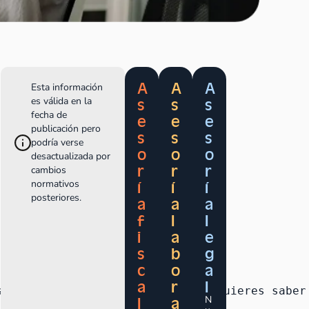
A
A
A
Esta información
s
s
s
es válida en la
fecha de
e
e
e
publicación pero
s
s
s
podría verse
o
o
o
desactualizada por
r
r
r
cambios
í
í
í
normativos
posteriores.
a
a
a
f
l
l
i
a
e
s
b
g
c
o
a
a
r
l
sta beca de principio a fin. Si quieres saber
l
a
N