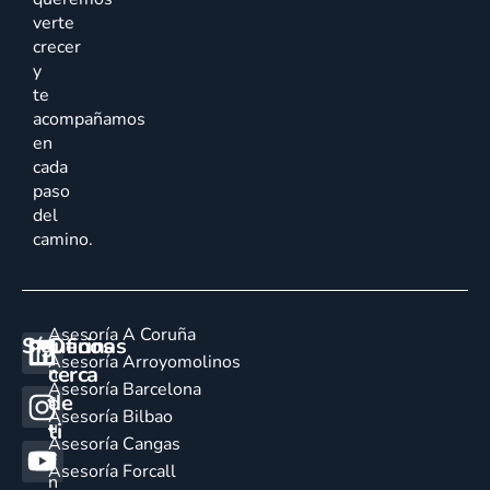
verte
crecer
y
te
acompañamos
en
cada
paso
del
camino.
Asesoría A Coruña
Síguenos
Oficinas
E
Asesoría Arroyomolinos
cerca
n
Asesoría Barcelona
de
c
Asesoría Bilbao
u
ti
Asesoría Cangas
e
Asesoría Forcall
n