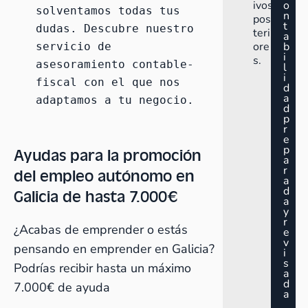
ivos
o
solventamos todas tus 
n
pos
t
dudas. Descubre nuestro 
teri
a
ore
b
servicio de 
i
s.
asesoramiento contable-
l
i
fiscal con el que nos 
d
a
adaptamos a tu negocio
.
d
p
r
e
p
Ayudas para la promoción
a
r
del empleo autónomo en
a
d
Galicia de hasta 7.000€
a
y
r
¿Acabas de emprender o estás
e
v
pensando en emprender en Galicia?
i
s
Podrías recibir hasta un máximo
a
d
7.000€ de ayuda
a