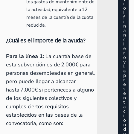
los gastos de mantenimiento de
r
o
la actividad, equivalente a 12
l
f
meses de la cuantía de la cuota
i
reducida.
n
a
n
c
¿Cuál es el importe de la ayuda?
i
e
r
Para la línea 1:
La cuantía base de
o
y
esta subvención es de 2.000€ para
l
a
personas desempleadas en general,
p
r
pero puede llegar a alcanzar
e
s
hasta 7.000€ si perteneces a alguno
e
de los siguientes colectivos y
n
t
cumples ciertos requisitos
a
c
establecidos en las bases de la
i
ó
convocatoria, como son:
n
d
e