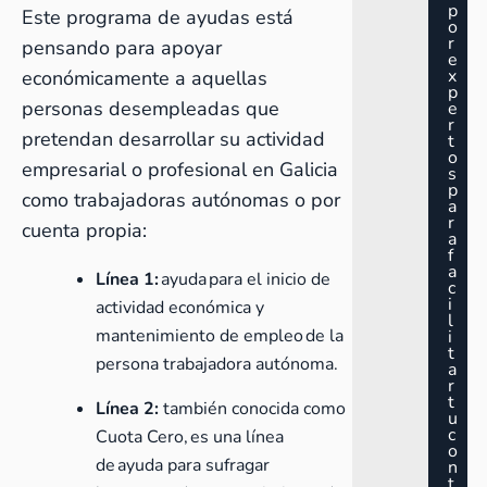
p
Este programa de ayudas está
o
r
pensando para apoyar
e
x
económicamente a aquellas
p
personas desempleadas que
e
r
pretendan desarrollar su actividad
t
o
empresarial o profesional en Galicia
s
p
como trabajadoras autónomas o por
a
r
cuenta propia:
a
f
a
Línea 1:
ayuda para el inicio de
c
i
actividad económica y
l
mantenimiento de empleo de la
i
t
persona trabajadora autónoma.
a
r
t
Línea 2:
también conocida como
u
c
Cuota Cero, es una línea
o
de ayuda para sufragar
n
t