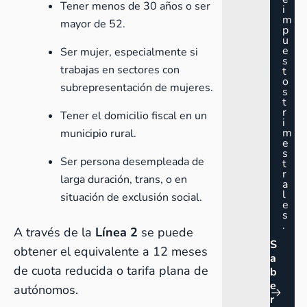
Tener menos de 30 años o ser
i
m
mayor de 52.
p
u
e
Ser mujer, especialmente si
s
trabajas en sectores con
t
o
subrepresentación de mujeres.
s
t
r
Tener el domicilio fiscal en un
i
m
municipio rural.
e
s
Ser persona desempleada de
t
r
larga duración, trans, o en
a
l
situación de exclusión social.
e
s
.
A través de la
Línea 2
se puede
S
obtener el equivalente a 12 meses
a
de cuota reducida o tarifa plana de
b
e
autónomos.
r