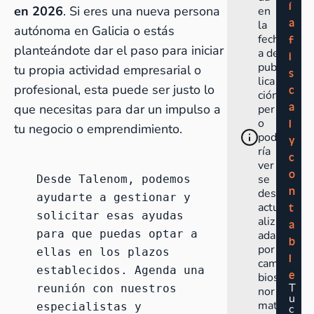
í
en 2026
. Si eres una nueva persona
en
a
la
autónoma en Galicia o estás
fech
f
planteándote dar el paso para iniciar
a de
i
pub
tu propia actividad empresarial o
s
lica
profesional, esta puede ser justo lo
c
ción
a
que necesitas para dar un impulso a
per
o
l
tu negocio o emprendimiento.
pod
y
ría
c
ver
o
se
Desde Talenom, podemos 
n
des
ayudarte a gestionar y 
actu
t
solicitar esas ayudas 
aliz
a
para que puedas optar a 
ada
b
por
ellas en los plazos 
l
cam
establecidos. 
Agenda una 
e
bios
T
reunión con nuestros 
nor
u
mat
especialistas
 y 
c