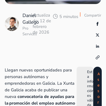
Daniel
Actualiza
Compartir
5 minutos
do: 12 de
Gallego
febrero
Pro
de 2026
Services
Llegan nuevas oportunidades para
Est
A
personas autónomas y
a
s
info
emprendedoras en Galicia. La Xunta
e
rma
de Galicia acaba de publicar una
ción
s
es
nueva
convocatoria de ayudas para
o
váli
r
la promoción del empleo autónomo
da