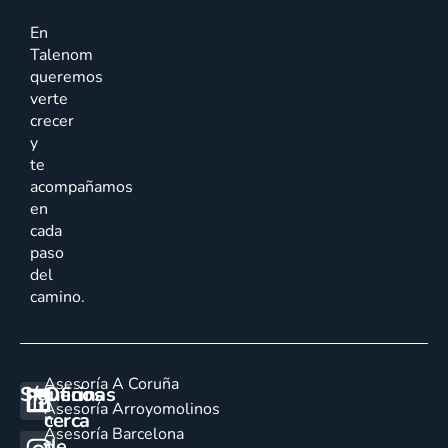
En
Talenom
queremos
verte
crecer
y
te
acompañamos
en
cada
paso
del
camino.
Asesoría A Coruña
Síguenos
Oficinas
E
Asesoría Arroyomolinos
cerca
n
Asesoría Barcelona
de
c