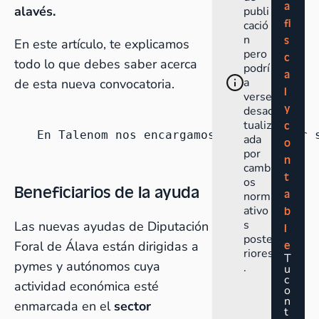
a
alavés.
publi
fi
cació
n
s
En este artículo, te explicamos
pero
c
todo lo que debes saber acerca
podrí
a
a
de esta nueva convocatoria.
l
verse
y
desac
tualiz
c
En Talenom nos encargamos de solicitar 
ada
o
por
n
cambi
t
os
Beneficiarios de la ayuda
a
norm
ativo
b
s
Las nuevas ayudas de Diputación
l
poste
Foral de Álava están dirigidas a
e
riores
T
pymes y autónomos cuya
.
u
c
actividad económica esté
o
n
enmarcada en el
sector
t