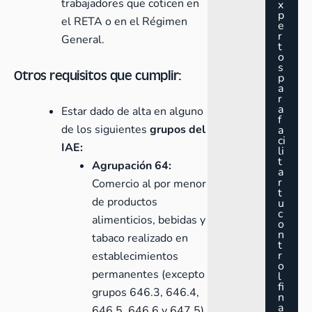
trabajadores que coticen en
x
p
el RETA o en el Régimen
e
r
General.
t
o
s
Otros requisitos que cumplir:
p
a
r
a
Estar dado de alta en alguno
f
de los siguientes
grupos del
a
ci
IAE:
li
t
Agrupación 64:
a
r
Comercio al por menor
t
de productos
u
c
alimenticios, bebidas y
o
n
tabaco realizado en
t
r
establecimientos
o
permanentes (excepto
l
fi
grupos 646.3, 646.4,
n
a
646.5, 646.6 y 647.5).