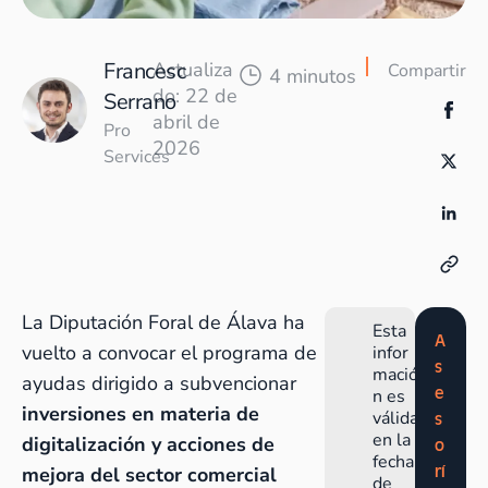
Francesc
Actualiza
Compartir
4 minutos
do: 22 de
Serrano
abril de
Pro
2026
Services
La Diputación Foral de Álava ha
Esta
A
vuelto a convocar el programa de
infor
s
mació
ayudas dirigido a subvencionar
e
n es
inversiones en materia de
válida
s
en la
digitalización y acciones de
o
fecha
rí
mejora del sector comercial
de