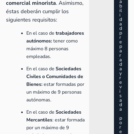
a
comercial minorista
. Asimismo,
b
il
éstas deberán cumplir los
i
siguientes requisitos:
d
a
d
p
En el caso de
trabajadores
r
autónomos:
tener como
e
p
máximo 8 personas
a
r
empleadas.
a
d
En el caso de
Sociedades
a
y
Civiles o Comunidades de
r
e
Bienes:
estar formadas por
v
i
un máximo de 9 personas
s
autónomas.
a
d
a
En el caso de
Sociedades
p
Mercantiles
: estar formada
o
r
por un máximo de 9
e