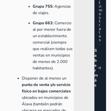
t
Grupo 755:
Agencias
ri
m
de viajes.
e
s
t
Grupo 663:
Comercio
r
a
al por menor fuera de
l
un establecimiento
e
s
comercial (siempre
.
que realicen todas sus
S
ventas en municipios
a
b
de menos de 2.000
e
habitantes).
r
m
Disponer de al menos un
á
punto de venta y/o servicio
s
físico en bajos comerciales
ubicados en municipios de
Álava (también podrán
ubicarse en mercados de