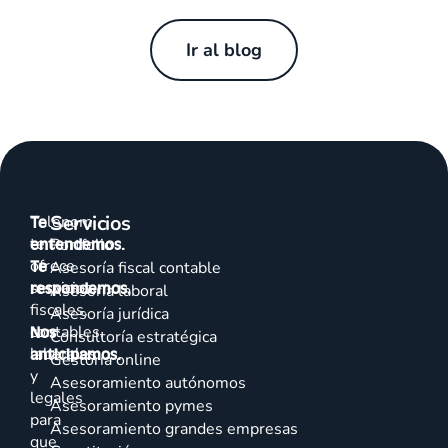
Ir al blog
Servicios
Talenom
Te
te
entendemos.
Portfolio
ofrece
Te
Asesoría fiscal contable
servicios
respondemos.
Asesoría laboral
fiscales,
Asesoría jurídica
contables,
Nos
Consultoría estratégica
laborales
anticipamos.
Gestoría online
y
Asesoramiento autónomos
legales
Asesoramiento pymes
para
Asesoramiento grandes empresas
que