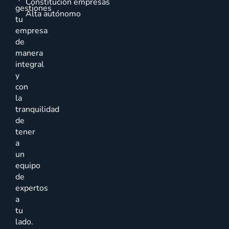
Constitución empresas
gestiones
Alta autónomo
tu
empresa
de
manera
integral
y
con
la
tranquilidad
de
tener
a
un
equipo
de
expertos
a
tu
lado.