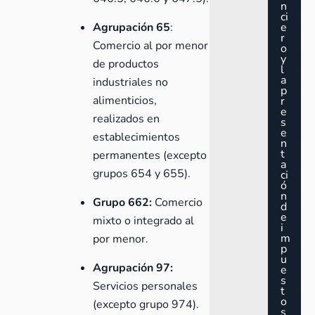
n
ci
Agrupación 65
:
e
r
Comercio al por menor
o
y
de productos
l
a
industriales no
p
alimenticios,
r
e
realizados en
s
e
establecimientos
n
t
permanentes (excepto
a
grupos 654 y 655).
ci
ó
n
Grupo 662:
Comercio
d
e
mixto o integrado al
i
m
por menor.
p
u
Agrupación 97:
e
s
Servicios personales
t
o
(excepto grupo 974).
s