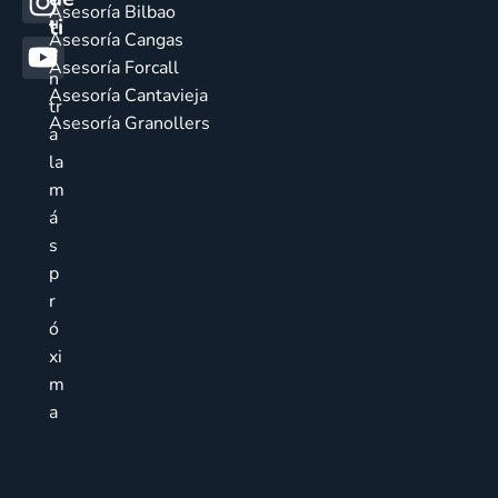
Asesoría Bilbao
u
ti
Asesoría Cangas
e
Asesoría Forcall
n
Asesoría Cantavieja
tr
Asesoría Granollers
a
la
m
á
s
p
r
ó
xi
m
a