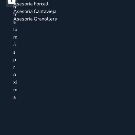
Asesoría Forcall
n
Asesoría Cantavieja
tr
Asesoría Granollers
a
la
m
á
s
p
r
ó
xi
m
a