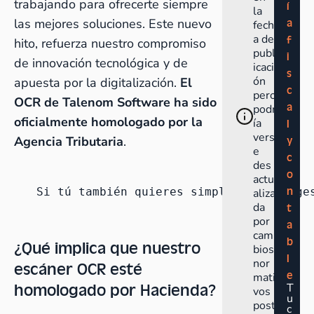
trabajando para ofrecerte siempre
í
la
las mejores soluciones. Este nuevo
a
fech
a de
f
hito, refuerza nuestro compromiso
publ
i
de innovación tecnológica y de
icaci
s
ón
apuesta por la digitalización.
El
c
pero
OCR de Talenom Software ha sido
a
podr
oficialmente homologado por la
ía
l
vers
Agencia Tributaria
.
y
e
c
des
o
actu
n
Si tú también quieres simplificar la ge
aliza
da
t
por
a
cam
b
¿Qué implica que nuestro
bios
l
nor
escáner OCR esté
e
mati
homologado por Hacienda?
T
vos
u
post
c