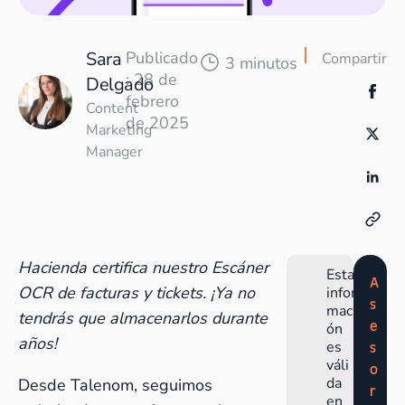
Sara
Publicado
Compartir
3 minutos
: 28 de
Delgado
febrero
Content
de 2025
Marketing
Manager
Hacienda certifica nuestro Escáner
Esta
A
OCR de facturas y tickets. ¡Ya no
infor
s
maci
tendrás que almacenarlos durante
e
ón
años!
es
s
váli
o
da
Desde Talenom, seguimos
r
en