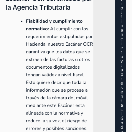
r
la Agencia Tributaria
o
l
f
Fiabilidad y cumplimiento
i
n
normativo:
Al cumplir con los
a
n
requerimientos estipulados por
c
i
Hacienda, nuestro Escáner OCR
e
garantiza que los datos que se
r
o
extraen de las facturas u otros
y
l
documentos digitalizados
a
p
tengan validez a nivel fiscal.
r
Esto quiere decir que toda la
e
s
información que se procese a
e
n
través de la cámara del móvil
t
a
mediante este Escáner está
c
alineada con la normativa y
i
ó
reduce, a su vez, el riesgo de
n
d
errores y posibles sanciones.
e