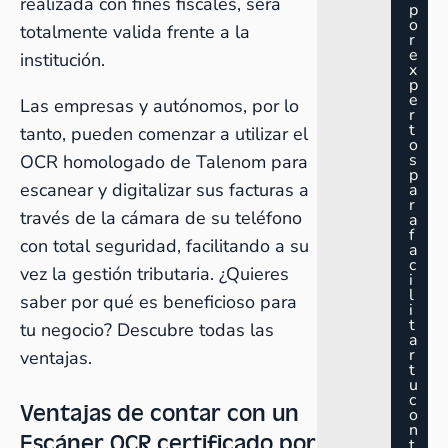
realizada con fines fiscales, será
p
o
totalmente valida frente a la
r
e
institución.
x
p
e
Las empresas y autónomos, por lo
r
t
tanto, pueden comenzar a utilizar el
o
s
OCR homologado de Talenom para
p
escanear y digitalizar sus facturas a
a
r
través de la cámara de su teléfono
a
f
con total seguridad, facilitando a su
a
c
vez la gestión tributaria. ¿Quieres
i
l
saber por qué es beneficioso para
i
t
tu negocio? Descubre todas las
a
r
ventajas.
t
u
c
Ventajas de contar con un
o
n
Escáner OCR certificado por
t