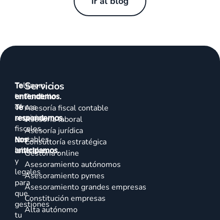
Ir al blog
Servicios
Talenom
Te
te
entendemos.
Portfolio
ofrece
Te
Asesoría fiscal contable
servicios
respondemos.
Asesoría laboral
fiscales,
Asesoría jurídica
contables,
Nos
Consultoría estratégica
laborales
anticipamos.
Gestoría online
y
Asesoramiento autónomos
legales
Asesoramiento pymes
para
Asesoramiento grandes empresas
que
Constitución empresas
gestiones
Alta autónomo
tu