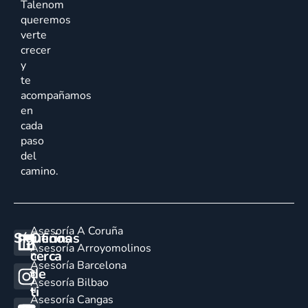
Talenom
queremos
verte
crecer
y
te
acompañamos
en
cada
paso
del
camino.
Asesoría A Coruña
Síguenos
Oficinas
E
Asesoría Arroyomolinos
cerca
n
Asesoría Barcelona
de
c
Asesoría Bilbao
u
ti
Asesoría Cangas
e