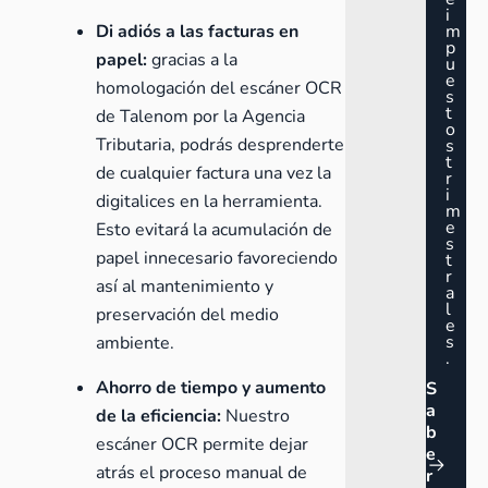
i
Di adiós a las facturas en
m
p
papel:
gracias a la
u
e
homologación del escáner OCR
s
t
de Talenom por la Agencia
o
Tributaria, podrás desprenderte
s
t
de cualquier factura una vez la
r
i
digitalices en la herramienta.
m
e
Esto evitará la acumulación de
s
papel innecesario favoreciendo
t
r
así al mantenimiento y
a
l
preservación del medio
e
s
ambiente.
.
Ahorro de tiempo y aumento
S
a
de la eficiencia:
Nuestro
b
escáner OCR permite dejar
e
atrás el proceso manual de
r