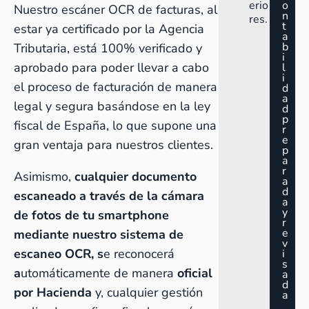
erio
o
Nuestro escáner OCR de facturas, al
n
res.
t
estar ya certificado por la Agencia
a
b
Tributaria, está 100% verificado y
i
aprobado para poder llevar a cabo
l
i
el proceso de facturación de manera
d
a
legal y segura basándose en la ley
d
p
fiscal de España, lo que supone una
r
e
gran ventaja para nuestros clientes.
p
a
r
Asimismo,
cualquier documento
a
d
escaneado a través de la cámara
a
y
de fotos de tu smartphone
r
e
mediante nuestro sistema de
v
escaneo OCR, s
e
reconocerá
i
s
a
utomáticamente de manera
oficial
a
d
por Hacienda
y, cualquier gestión
a