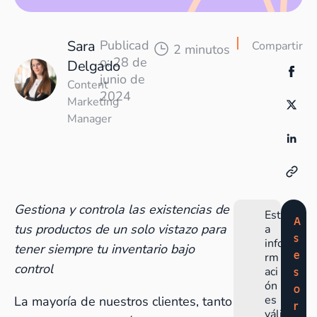
Sara
Publicad
Compartir
2 minutos
o: 28 de
Delgado
junio de
Content
2024
Marketing
Manager
Gestiona y controla las existencias de
Est
A
tus productos de un solo vistazo para
a
s
info
tener siempre tu inventario bajo
e
rm
control
aci
s
ón
o
es
La mayoría de nuestros clientes, tanto
r
váli