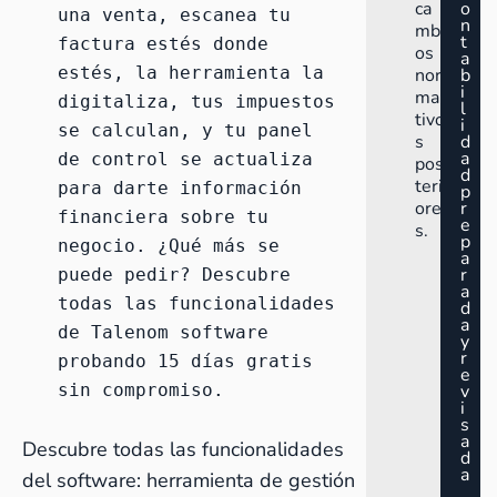
ca
o
una venta, escanea tu 
n
mbi
t
factura estés donde 
os
a
estés, la herramienta la 
nor
b
i
ma
digitaliza, tus impuestos 
l
tivo
i
se calculan, y tu panel 
s
d
a
de control se actualiza 
pos
d
teri
para darte información 
p
ore
r
financiera sobre tu 
e
s.
p
negocio. ¿Qué más se 
a
r
puede pedir? Descubre 
a
todas las funcionalidades 
d
a
de Talenom software 
y
r
probando 15 días gratis 
e
sin compromiso
.
v
i
s
a
Descubre todas las funcionalidades
d
a
del software:
herramienta de gestión