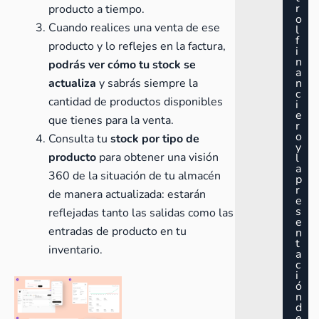
r
producto a tiempo.
o
Cuando realices una venta de ese
l
f
producto y lo reflejes en la factura,
i
n
podrás ver cómo tu stock se
a
actualiza
y sabrás siempre la
n
c
cantidad de productos disponibles
i
e
que tienes para la venta.
r
o
Consulta tu
stock por tipo de
y
producto
para obtener una visión
l
a
360 de la situación de tu almacén
p
r
de manera actualizada: estarán
e
s
reflejadas tanto las salidas como las
e
entradas de producto en tu
n
t
inventario.
a
c
i
ó
n
d
e