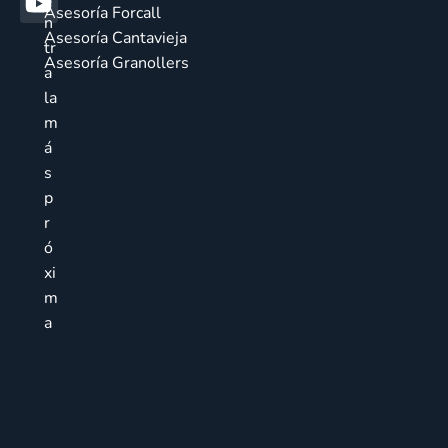
Asesoría Forcall
n
Asesoría Cantavieja
tr
Asesoría Granollers
a
la
m
á
s
p
r
ó
xi
m
a