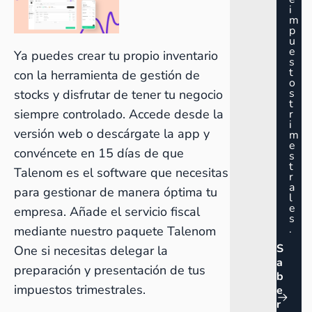
i
m
p
u
e
Ya puedes crear tu propio inventario
s
t
con la herramienta de gestión de
o
s
stocks y disfrutar de tener tu negocio
t
siempre controlado.
Accede desde la
r
i
versión web o descárgate la app
y
m
e
convéncete en 15 días de que
s
t
Talenom es el software que necesitas
r
a
para gestionar de manera óptima tu
l
e
empresa. Añade el
servicio fiscal
s
.
mediante nuestro paquete
Talenom
S
One
si necesitas delegar la
a
preparación y presentación de tus
b
impuestos trimestrales.
e
r