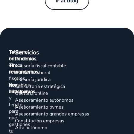
Ir al blog
Servicios
Talenom
Te
te
entendemos.
Portfolio
ofrece
Te
Asesoría fiscal contable
servicios
respondemos.
Asesoría laboral
fiscales,
Asesoría jurídica
contables,
Nos
Consultoría estratégica
laborales
anticipamos.
Gestoría online
y
Asesoramiento autónomos
legales
Asesoramiento pymes
para
Asesoramiento grandes empresas
que
Constitución empresas
gestiones
Alta autónomo
tu