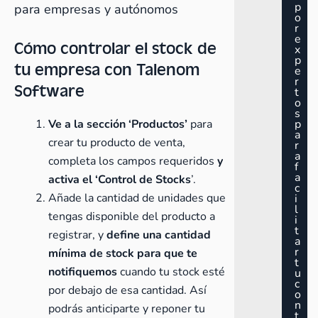
p
para empresas y autónomos
o
r
e
Cómo controlar el stock de
x
p
tu empresa con Talenom
e
r
Software
t
o
s
Ve a la sección ‘Productos’
para
p
a
crear tu producto de venta,
r
a
completa los campos requeridos
y
f
a
activa el ‘Control de Stocks
’.
c
Añade la cantidad de unidades que
i
l
tengas disponible del producto a
i
t
registrar, y
define una cantidad
a
r
mínima de stock para que te
t
notifiquemos
cuando tu stock esté
u
c
por debajo de esa cantidad. Así
o
n
podrás anticiparte y reponer tu
t