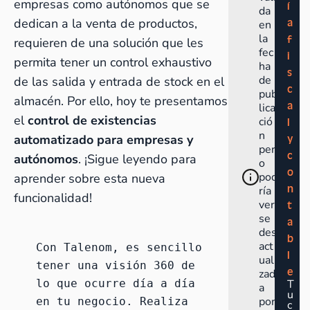
empresas como autónomos que se
í
da
dedican a la venta de productos,
a
en
la
f
requieren de una solución que les
fec
i
permita tener un control exhaustivo
ha
s
de
de las salida y entrada de stock en el
c
pub
almacén. Por ello, hoy te presentamos
a
lica
el
control de existencias
ció
l
n
automatizado para empresas y
y
per
c
autónomos
. ¡Sigue leyendo para
o
o
pod
aprender sobre esta nueva
n
ría
funcionalidad!
ver
t
se
a
des
b
act
Con Talenom, es sencillo 
l
uali
tener una visión 360 de 
e
zad
lo que ocurre día a día 
T
a
u
por
en tu negocio. Realiza 
c