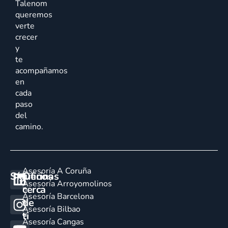
Talenom
queremos
verte
crecer
y
te
acompañamos
en
cada
paso
del
camino.
Asesoría A Coruña
Síguenos
Oficinas
E
Asesoría Arroyomolinos
cerca
n
Asesoría Barcelona
de
c
Asesoría Bilbao
u
ti
Asesoría Cangas
e