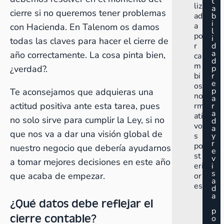
t
liz
a
cierre si no queremos tener
problemas
ad
b
i
a
con Hacienda
. En Talenom os damos
l
po
i
todas las claves para hacer el cierre de
r
d
a
año correctamente. La cosa pinta bien,
ca
d
m
¿verdad?.
p
bi
r
e
os
p
Te aconsejamos que adquieras una
no
a
actitud positiva ante esta tarea, pues
rm
r
a
ati
no solo sirve para cumplir la Ley, si no
d
vo
a
que nos va a dar una visión global de
s
y
r
po
nuestro negocio que debería ayudarnos
e
st
v
a tomar mejores decisiones en este año
eri
i
s
que acaba de empezar.
or
a
es.
d
a
¿Qué datos debe reflejar el
p
cierre contable?
o