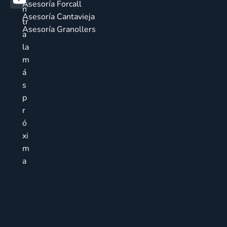
Asesoría Forcall
n
Asesoría Cantavieja
tr
Asesoría Granollers
a
la
m
á
s
p
r
ó
xi
m
a