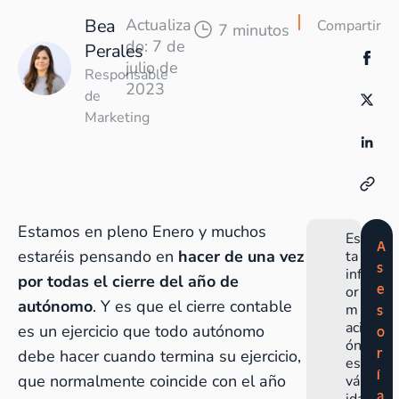
Bea
Actualiza
Compartir
7 minutos
do: 7 de
Perales
julio de
Responsable
2023
de
Marketing
Estamos en pleno Enero y muchos
Es
A
estaréis pensando en
hacer de una vez
ta
s
inf
por todas el cierre del año de
e
or
autónomo
. Y es que el cierre contable
m
s
aci
es un ejercicio que todo autónomo
o
ón
r
debe hacer cuando termina su ejercicio,
es
í
que normalmente coincide con el año
vál
a