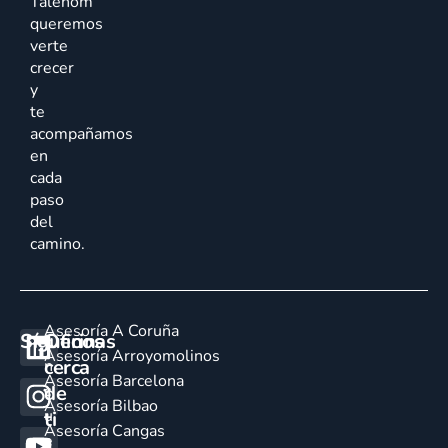
Talenom
queremos
verte
crecer
y
te
acompañamos
en
cada
paso
del
camino.
Asesoría A Coruña
Síguenos
Oficinas
E
Asesoría Arroyomolinos
cerca
n
Asesoría Barcelona
de
c
Asesoría Bilbao
u
ti
Asesoría Cangas
e