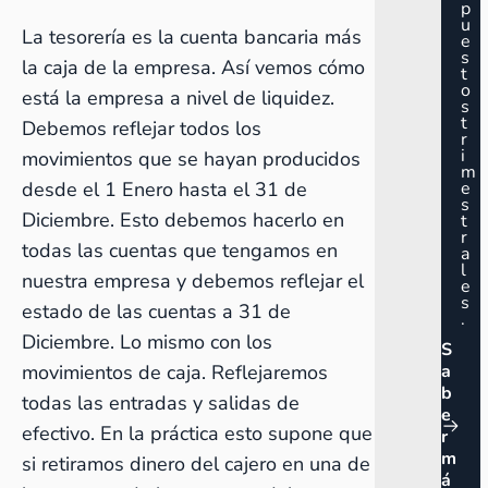
p
u
La tesorería es la cuenta bancaria más
e
s
la caja de la empresa. Así vemos cómo
t
o
está la empresa a nivel de liquidez.
s
t
Debemos reflejar todos los
r
i
movimientos que se hayan producidos
m
desde el 1 Enero hasta el 31 de
e
s
Diciembre. Esto debemos hacerlo en
t
r
todas las cuentas que tengamos en
a
l
nuestra empresa y debemos reflejar el
e
s
estado de las cuentas a 31 de
.
Diciembre. Lo mismo con los
S
movimientos de caja. Reflejaremos
a
b
todas las entradas y salidas de
e
efectivo. En la práctica esto supone que
r
m
si retiramos dinero del cajero en una de
á