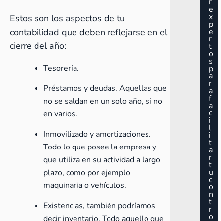
r
e
x
Estos son los aspectos de tu
p
contabilidad que deben reflejarse en el
e
r
cierre del año:
t
o
s
Tesorería.
p
a
r
Préstamos y deudas. Aquellas que
a
f
no se saldan en un solo año, si no
a
c
en varios.
i
l
Inmovilizado y
amortizaciones
.
i
t
Todo lo que posee la empresa y
a
r
que utiliza en su actividad a largo
t
u
plazo, como por ejemplo
c
maquinaria o vehículos.
o
n
t
Existencias, también podríamos
r
o
decir inventario. Todo aquello que