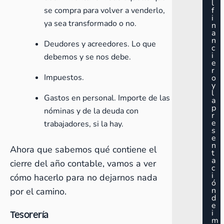
l
se compra para volver a venderlo,
f
i
ya sea transformado o no.
n
a
n
Deudores y acreedores. Lo que
c
i
debemos y se nos debe.
e
r
Impuestos.
o
y
l
Gastos en personal. Importe de las
a
p
nóminas y de la deuda con
r
e
trabajadores, si la hay.
s
e
n
Ahora que sabemos qué contiene el
t
a
cierre del año contable, vamos a ver
c
i
cómo hacerlo para no dejarnos nada
ó
n
por el camino.
d
e
i
Tesorería
m