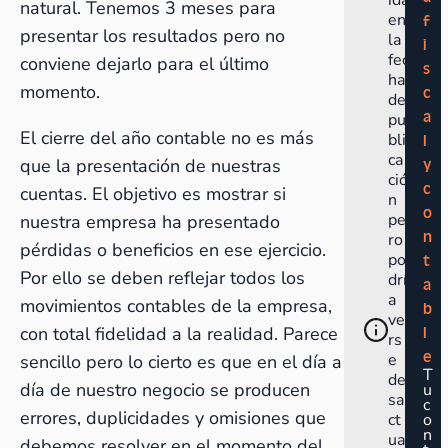
ida
natural. Tenemos 3 meses para
en
f
presentar los resultados pero no
la
i
fec
conviene dejarlo para el último
s
ha
momento.
c
de
a
pu
El cierre del año contable no es más
bli
l
ca
que la presentación de nuestras
y
ció
c
cuentas. El objetivo es mostrar si
n
o
pe
nuestra empresa ha presentado
n
ro
pérdidas o beneficios en ese ejercicio.
po
t
Por ello se deben reflejar todos los
drí
a
a
movimientos contables de la empresa,
b
ve
con total fidelidad a la realidad. Parece
l
rs
e
e
sencillo pero lo cierto es que en el día a
T
de
día de nuestro negocio se producen
u
sa
c
errores, duplicidades y omisiones que
ct
o
n
ua
debemos resolver en el momento del