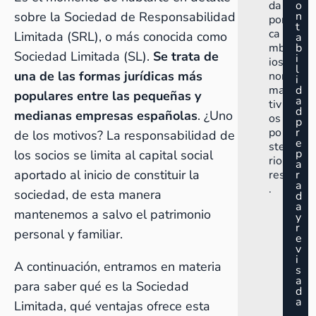
da
o
sobre la Sociedad de Responsabilidad
n
por
t
ca
Limitada (SRL), o más conocida como
a
mb
b
Sociedad Limitada (SL).
Se trata de
i
ios
l
una de las formas jurídicas más
nor
i
ma
d
populares entre las pequeñas y
a
tiv
d
medianas empresas españolas
. ¿Uno
os
p
po
r
de los motivos? La responsabilidad de
e
ste
p
los socios se limita al capital social
rio
a
aportado al inicio de constituir la
res
r
a
.
sociedad, de esta manera
d
a
mantenemos a salvo el patrimonio
y
r
personal y familiar.
e
v
i
A continuación, entramos en materia
s
a
para saber qué es la Sociedad
d
a
Limitada, qué ventajas ofrece esta