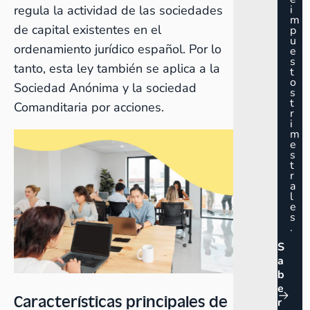
regula la actividad de las sociedades
i
m
de capital existentes en el
p
u
ordenamiento jurídico español. Por lo
e
s
tanto, esta ley también se aplica a la
t
o
Sociedad Anónima y la sociedad
s
t
Comanditaria por acciones.
r
i
m
e
s
t
r
a
l
e
s
.
S
a
b
e
Características principales de
r