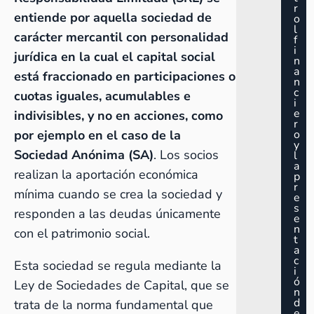
r
entiende por aquella sociedad de
o
l
carácter mercantil con personalidad
f
i
jurídica en la cual el capital social
n
a
está fraccionado en participaciones o
n
c
cuotas iguales, acumulables e
i
e
indivisibles, y no en acciones, como
r
por ejemplo en el caso de la
o
y
Sociedad Anónima (SA)
. Los socios
l
a
realizan la aportación económica
p
r
mínima cuando se crea la sociedad y
e
s
responden a las deudas únicamente
e
n
con el patrimonio social.
t
a
c
Esta sociedad se regula mediante la
i
ó
Ley de Sociedades de Capital, que se
n
d
trata de la norma fundamental que
e