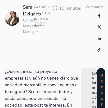
Sara
Actualiza
Compartir
10 minutos
do: 7 de
Delgado
julio de
Content
2023
Marketing
Manager
¿Quieres iniciar tu proyecto
Est
A
empresarial y aún no tienes claro qué
a
s
inf
sociedad mercantil le conviene más a
e
or
tu negocio? Si eres emprendedor y
ma
s
ció
estás pensando en constituir tu
o
n
r
sociedad, este post te interesa. En
es