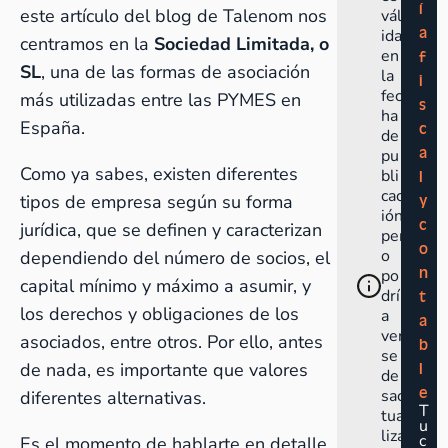
í
este artículo del blog de Talenom nos
vál
a
ida
centramos en la
Sociedad Limitada, o
en
f
SL
, una de las formas de asociación
la
i
fec
más utilizadas entre las PYMES en
s
ha
España.
c
de
a
pu
Como ya sabes, existen diferentes
bli
l
cac
tipos de empresa según su forma
y
ión
c
jurídica
, que se definen y caracterizan
per
o
o
dependiendo del número de socios, el
n
po
capital mínimo y máximo a asumir, y
drí
t
los derechos y obligaciones de los
a
a
ver
asociados, entre otros. Por ello, antes
b
se
de nada, es importante que valores
l
de
e
sac
diferentes alternativas.
T
tua
u
liza
c
Es el momento de hablarte en detalle