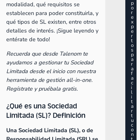
p
modalidad, qué requisitos se
o
r
establecen para poder constituirla, y
e
qué tipos de SL existen, entre otros
x
p
detalles de interés. ¡Sigue leyendo y
e
r
entérate de todo!
t
o
s
Recuerda que desde Talenom te
p
a
ayudamos a gestionar tu Sociedad
r
a
Limitada desde el inicio con nuestra
f
a
herramienta de gestión all-in-one.
c
i
Regístrate y pruébala gratis
.
l
i
t
¿Qué es una Sociedad
a
r
Limitada (SL)? Definición
t
u
c
o
Una Sociedad Limitada (SL), o de
n
Responsabilidad Limitada (SRL) se
t