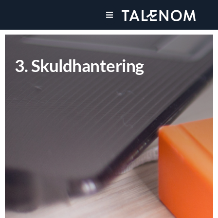
Våra tjänster
3. Skuldhantering