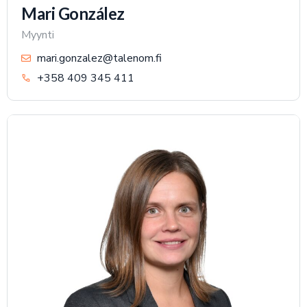
Mari González
Myynti
mari.gonzalez@talenom.fi
+358 409 345 411