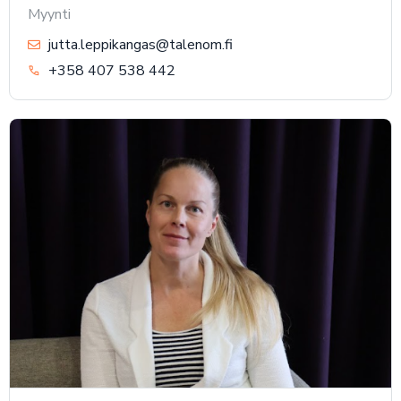
Myynti
jutta.leppikangas@talenom.fi
+358 407 538 442