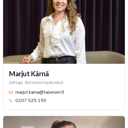
Marjut Kärnä
Johtaja, tilitoimistopalvelut
marjut.karna@talenom.fi
0207 525 159