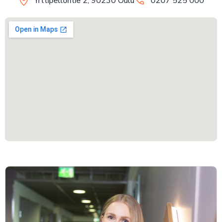
Yrttipellontie 2, 90230 Oulu
0207 525 000