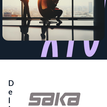
D
e
l