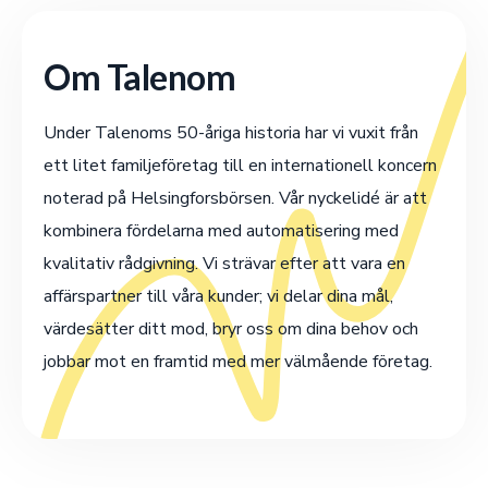
Om Talenom
Under Talenoms 50-åriga historia har vi vuxit från
ett litet familjeföretag till en internationell koncern
noterad på Helsingforsbörsen. Vår nyckelidé är att
kombinera fördelarna med automatisering med
kvalitativ rådgivning. Vi strävar efter att vara en
affärspartner till våra kunder; vi delar dina mål,
värdesätter ditt mod, bryr oss om dina behov och
jobbar mot en framtid med mer välmående företag.