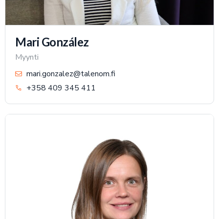
Mari González
Myynti
mari.gonzalez@talenom.fi
+358 409 345 411