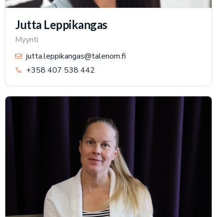
Jutta Leppikangas
Myynti
jutta.leppikangas@talenom.fi
+358 407 538 442