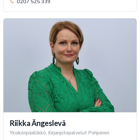
0207 525 339
Riikka Ängeslevä
Yksikönpäällikkö, Kirjanpitopalvelut Pohjoinen