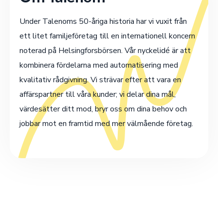
Under Talenoms 50-åriga historia har vi vuxit från
ett litet familjeföretag till en internationell koncern
noterad på Helsingforsbörsen. Vår nyckelidé är att
kombinera fördelarna med automatisering med
kvalitativ rådgivning. Vi strävar efter att vara en
affärspartner till våra kunder; vi delar dina mål,
värdesätter ditt mod, bryr oss om dina behov och
jobbar mot en framtid med mer välmående företag.