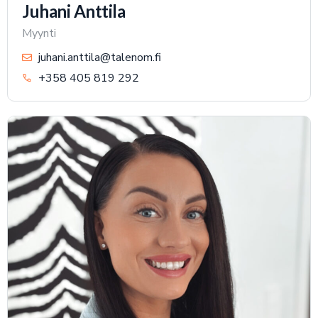
Juhani Anttila
Myynti
juhani.anttila@talenom.fi
+358 405 819 292