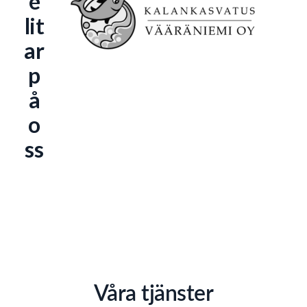
e
lit
ar
p
å
o
ss
Våra tjänster