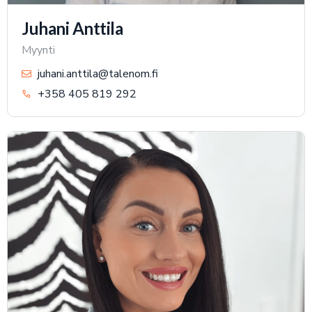
Juhani Anttila
Myynti
juhani.anttila@talenom.fi
+358 405 819 292