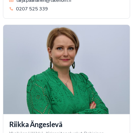
tarja.paananen@talenom.fi
0207 525 339
Riikka Ängeslevä