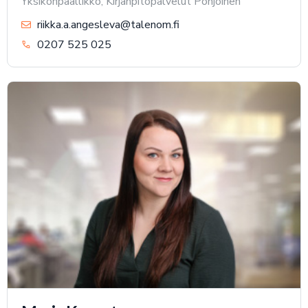
Yksikönpäällikkö, Kirjanpitopalvelut Pohjoinen
riikka.a.angesleva@talenom.fi
0207 525 025