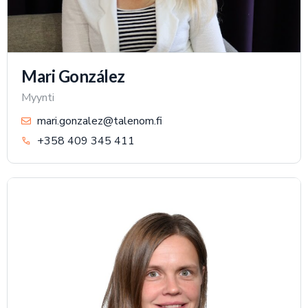
Mari González
Myynti
mari.gonzalez@talenom.fi
+358 409 345 411