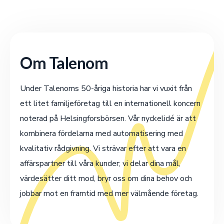
Om Talenom
Under Talenoms 50-åriga historia har vi vuxit från
ett litet familjeföretag till en internationell koncern
noterad på Helsingforsbörsen. Vår nyckelidé är att
kombinera fördelarna med automatisering med
kvalitativ rådgivning. Vi strävar efter att vara en
affärspartner till våra kunder; vi delar dina mål,
värdesätter ditt mod, bryr oss om dina behov och
jobbar mot en framtid med mer välmående företag.