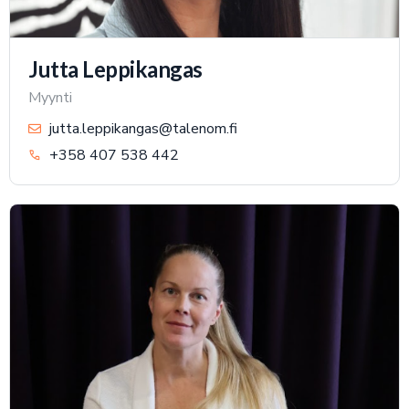
Jutta Leppikangas
Myynti
jutta.leppikangas@talenom.fi
+358 407 538 442