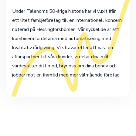
Under Talenoms 50-åriga historia har vi vuxit från
ett litet familjeföretag till en internationell koncern
noterad på Helsingforsbörsen. Vår nyckelidé är att
kombinera fördelarna med automatisering med
kvalitativ rådgivning. Vi strävar efter att vara en
affärspartner till våra kunder; vi delar dina mål,
värdesätter ditt mod, bryr oss om dina behov och
jobbar mot en framtid med mer välmående företag.