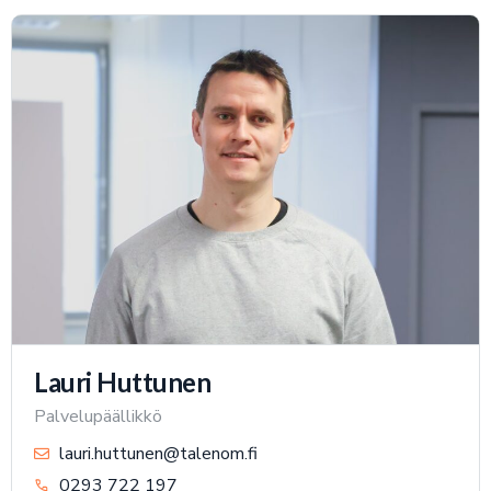
Lauri Huttunen
Palvelupäällikkö
lauri.huttunen@talenom.fi
0293 722 197