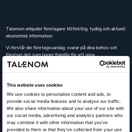
Talenom erbjuder företagare tillförlitlig, tydlig och aktuell
ekonomisk information.
Vi förstår din företagsvardag, svarar på dina behov och
förutser det som ligger framför för att göra
beslutsfattandet så enkelt som möjligt.
Vi hjälper företagare att lyckas.
This website uses cookies
We use cookies to personalise content and ads, to
provide social media features and to analyse our traffic.
We also share information about your use of our site with
our social media, advertising and analytics partners who
Om oss
may combine it with other information that you’ve
provided to them or that they’ve collected from your use
Kontaktuppgifter