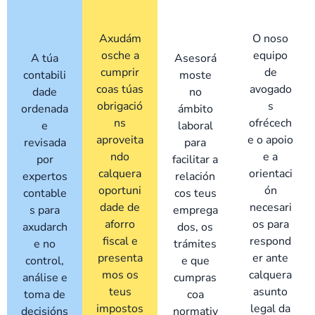
Axudám
O noso
os
che
a
equipo
A túa
Asesorá
cumprir
de
contabili
mos
te
coas túas
avogado
dade
no
obrigació
s
ordenada
ámbito
ns
ofrécech
e
laboral
aproveita
e o apoio
revisada
para
ndo
e a
por
facilitar a
calquera
orientaci
expertos
relación
oportuni
ón
contable
cos teus
dade de
necesari
s para
emprega
aforro
os
para
axudar
ch
dos,
os
fiscal e
respond
e
no
trámites
pres
enta
er ante
control,
e que
mos os
calquera
análise e
cumpras
teus
asunto
toma de
coa
impostos
legal da
decisións
normativ