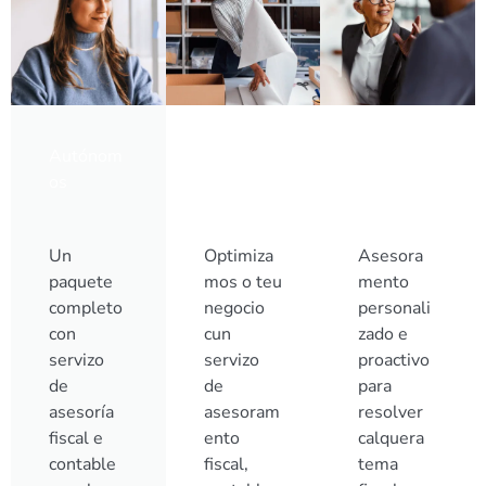
Autónom
Pequenas
Medianas
os
empresas
e grandes
empresas
Un
Optimiza
Asesora
paquete
mos o teu
mento
completo
negocio
personali
con
cun
zado e
servizo
servizo
proactivo
de
de
para
asesoría
asesoram
resolver
fiscal e
ento
calquera
contable
fiscal,
tema