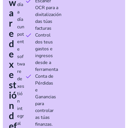
w
Escáner
día
OCR para a
a
a
dixitalización
día
r
das túas
cun
facturas
e
pot
Control
d
ent
dos teus
gastos e
e
e
ingresos
sof
x
desde a
twa
ferramenta
re
e
Conta de
de
st
Pérdidas
xes
e
ió
tió
Ganancias
n
n
para
int
controlar
d
egr
as túas
ef
al
finanzas.