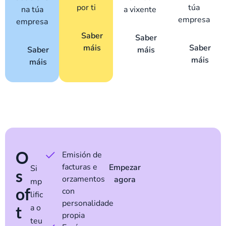
por ti
túa
na túa
a vixente
empresa
empresa
Saber
Saber
máis
Saber
Saber
máis
máis
máis
O
Emisión de
facturas e
Empezar
Si
s
orzamentos
agora
mp
of
con
lific
personalidade
t
a o
propia
teu