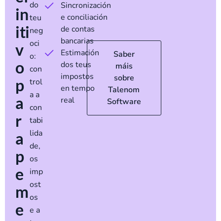
do
Sincronización
in
e conciliación
teu
iti
de contas
neg
bancarias
oci
v
Estimación
Saber
o:
o
dos teus
máis
con
impostos
sobre
p
trol
en tempo
Talenom
a a
a
real
Software
con
r
tabi
lida
a
de,
p
os
e
imp
ost
m
os
e
e
a