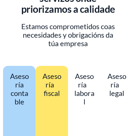
priorizamos a calidade
Estamos comprometidos coas
necesidades y obrigacións da
túa empresa
Aseso
Aseso
Aseso
Aseso
ría
ría
ría
ría
conta
fiscal
labora
legal
ble
l