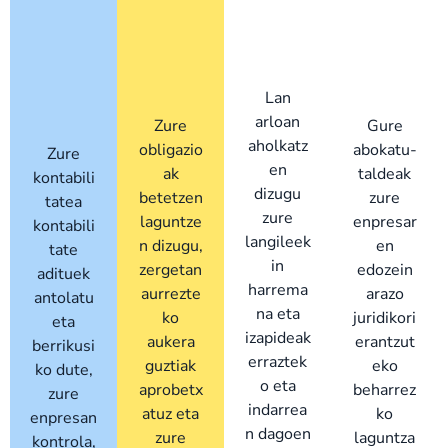
Lan
arloan
Zure
Gure
aholkatz
obligazio
abokatu-
Zure
en
ak
taldeak
kontabili
dizugu
betetzen
zure
tatea
zure
laguntze
enpresar
kontabili
langileek
n dizugu,
en
tate
in
zergetan
edozein
adituek
harrema
aurrezte
arazo
antolatu
na eta
ko
juridikori
eta
izapideak
aukera
erantzut
berrikusi
erraztek
guztiak
eko
ko dute,
o eta
aprobetx
beharrez
zure
indarrea
atuz eta
ko
enpresan
n dagoen
zure
laguntza
kontrola,