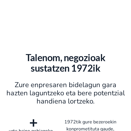
Talenom, negozioak
sustatzen 1972ik
Zure enpresaren bidelagun gara
hazten laguntzeko eta bere potentzial
handiena lortzeko.
+
1972tik gure bezeroekin
konprometituta gaude,