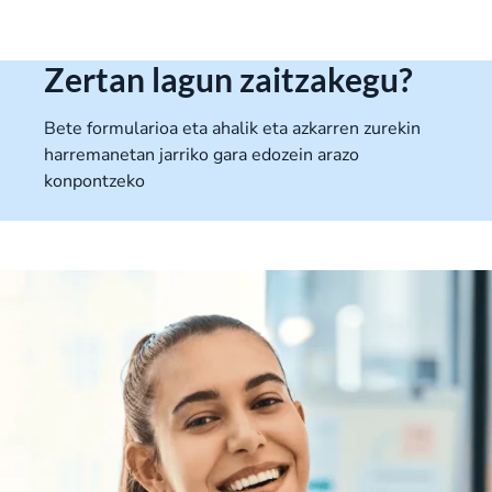
Zertan lagun zaitzakegu?
Bete formularioa eta ahalik eta azkarren zurekin
harremanetan jarriko gara edozein arazo
konpontzeko