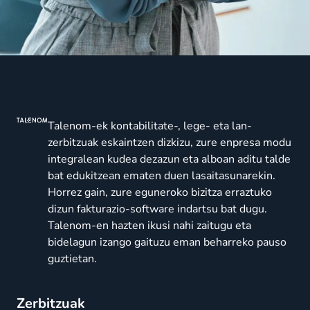
Talenom-ek kontabilitate-, lege- eta lan-
zerbitzuak eskaintzen dizkizu, zure enpresa modu
integralean kudea dezazun eta alboan aditu talde
bat edukitzean ematen duen lasaitasunarekin.
Horrez gain, zure eguneroko bizitza erraztuko
dizun fakturazio-software indartsu bat dugu.
Talenom-en hazten ikusi nahi zaitugu eta
bidelagun izango gaituzu eman beharreko pauso
guztietan.
Zerbitzuak