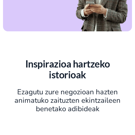
Inspirazioa hartzeko
istorioak
Ezagutu zure negozioan hazten
animatuko zaituzten ekintzaileen
benetako adibideak