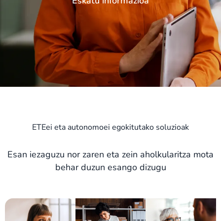
Eskatu informazioa
ETEei eta autonomoei egokitutako soluzioak
Esan iezaguzu nor zaren eta zein aholkularitza mota
behar duzun esango dizugu