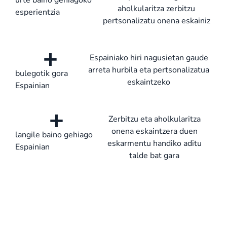
urte baino gehiagoko
aholkularitza zerbitzu
esperientzia
pertsonalizatu onena eskainiz
+
Espainiako hiri nagusietan gaude
arreta hurbila eta pertsonalizatua
bulegotik gora
eskaintzeko
Espainian
+
Zerbitzu eta aholkularitza
onena eskaintzera duen
langile baino gehiago
eskarmentu handiko aditu
Espainian
talde bat gara