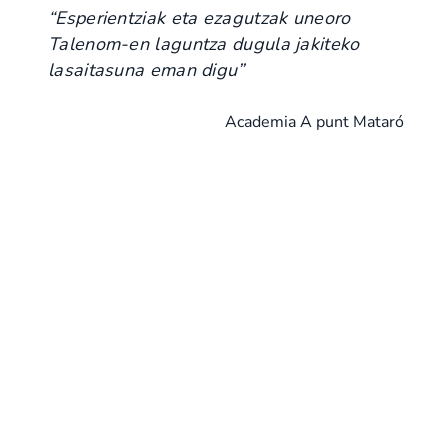
“Esperientziak eta ezagutzak uneoro
Talenom-en laguntza dugula jakiteko
lasaitasuna eman digu”
Academia A punt Mataró