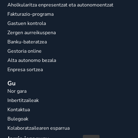
Aholkularitza enpresentzat eta autonomoentzat
Fakturazio-programa
Gastuen kontrola
Zergen aurreikuspena
Banku-bateratzea
Gestoria online
Alta autonomo bezala
Enpresa sortzea
Gu
Nor gara
Inbertitzaileak
Kontaktua
Bulegoak
Kolaboratzailearen esparrua