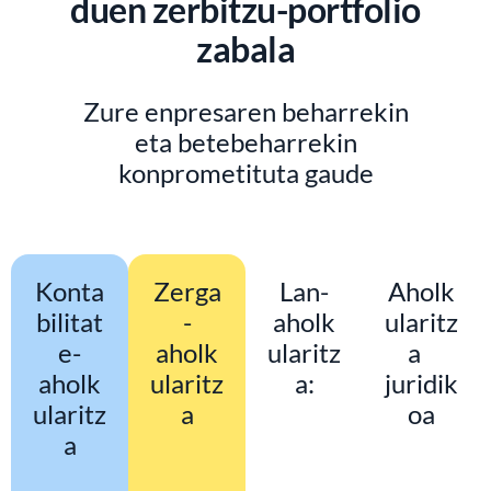
duen zerbitzu-portfolio
zabala
Zure enpresaren beharrekin
eta betebeharrekin
konprometituta gaude
Konta
Zerga
Lan-
Aholk
bilitat
-
aholk
ularitz
e-
aholk
ularitz
a
aholk
ularitz
a:
juridik
ularitz
a
oa
a