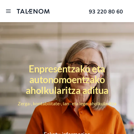
93 220 80 60
Enpresentzako eta
autonomoentzako
aholkularitza aditua
Zerga-, kontabilitate-, lan- eta lege-aholkularitza