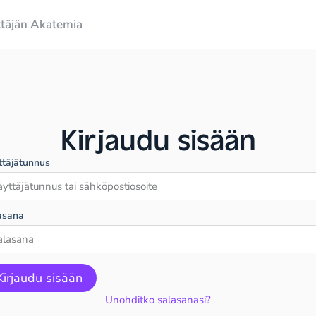
ttäjän Akatemia
Kirjaudu sisään
ttäjätunnus
asana
Kirjaudu sisään
Unohditko salasanasi?