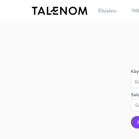
Etusivu
Yri
Käy
Sal