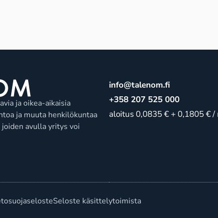
info@talenom.fi
+358 207 525 000
via ja oikea-aikaisia
aloitus 0,0835 € + 0,1805 € /
lintoa ja muuta henkilökuntaa
joiden avulla yritys voi
etosuojaseloste
Seloste käsittelytoimista