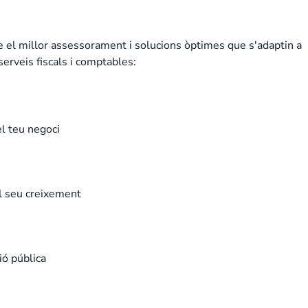
e el millor assessorament i solucions òptimes que s'adaptin a
erveis fiscals i comptables:
l teu negoci
el seu creixement
ió pública