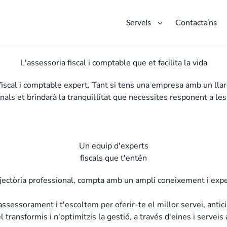
Serveis
Contacta’ns
L'assessoria fiscal i comptable que et facilita la vida
iscal i comptable expert. Tant si tens una empresa amb un llar
als et brindarà la tranquil·litat que necessites responent a les
Sol·licitar informació
Un equip d'experts
fiscals que t'entén
jectòria professional, compta amb un ampli coneixement i experi
assessorament i t'escoltem per oferir-te el millor servei, antic
 transformis i n'optimitzis la gestió, a través d'eines i servei