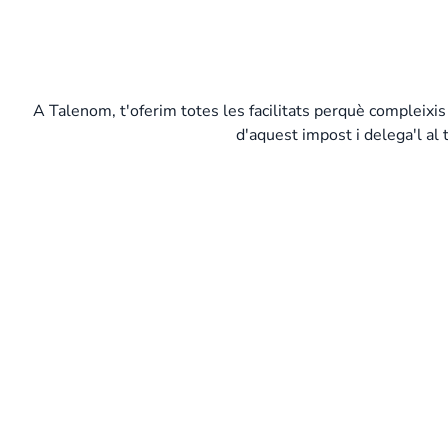
A Talenom, t'oferim totes les facilitats perquè compleixis
d'aquest impost i delega'l al
Més sobre l'Impost de Societats